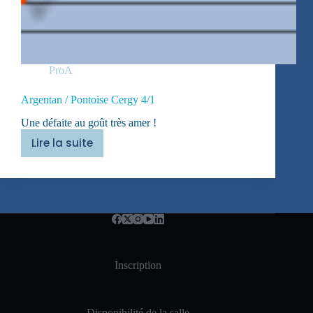
ProA
Argentan / Pontoise Cergy 4/1
Une défaite au goût très amer !
Lire la suite
Argentan
/
Pontoise
Cergy
4/1
Inscription
Disponibilité de la salle