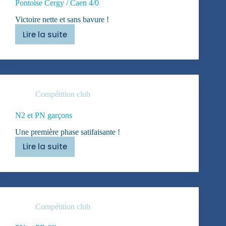
Pontoise Cergy / Caen 4/0
Victoire nette et sans bavure !
Lire la suite
Pontoise
Cergy
/
Caen
4/0
Compétition club
N2 et PN garçons
Une première phase satifaisante !
Lire la suite
N2
et
PN
garçons
Compétition club