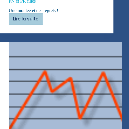
PN et PR filles
Une montée et des regrets !
Lire la suite
PN
et
PR
filles