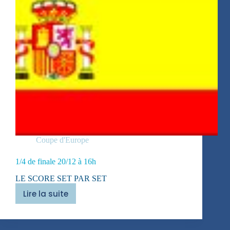
Coupe d'Europe
1/4 de finale 20/12 à 16h
LE SCORE SET PAR SET
Lire la suite
1/4
de
finale