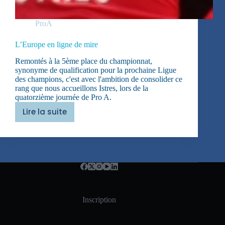
ProA
L’Europe en ligne de mire
Remontés à la 5ème place du championnat,
synonyme de qualification pour la prochaine Ligue
des champions, c'est avec l'ambition de consolider ce
rang que nous accueillons Istres, lors de la
quatorzième journée de Pro A.
Lire la suite
L’Europe
en
ligne
de
mire
Inscription