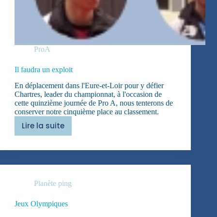
ProA
Il faudra un exploit
En déplacement dans l'Eure-et-Loir pour y défier
Chartres, leader du championnat, à l'occasion de
cette quinzième journée de Pro A, nous tenterons de
conserver notre cinquième place au classement.
Lire la suite
Il
faudra
un
exploit
Planète ping
Jeux Olympiques