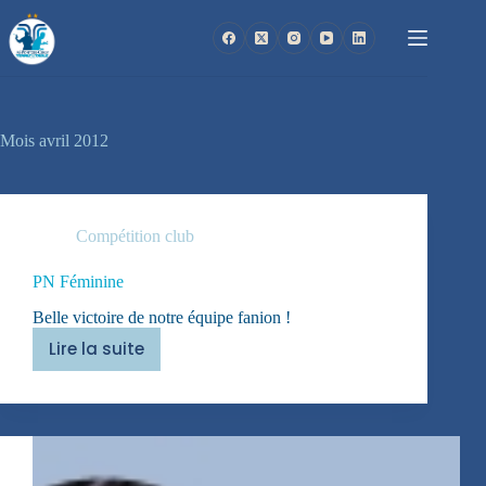
Passer
au
contenu
Mois
avril 2012
Compétition club
PN Féminine
Belle victoire de notre équipe fanion !
Lire la suite
PN
Féminine