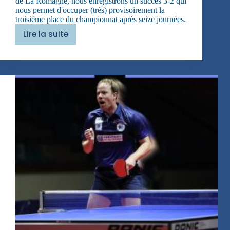
de La Romagne, nous enregistrons un succès 3-2 qui
nous permet d'occuper (très) provisoirement la
troisième place du championnat après seize journées.
Lire la suite
Du
travail
bien
fait