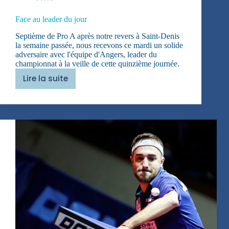
Face au leader du jour
Septième de Pro A après notre revers à Saint-Denis
la semaine passée, nous recevons ce mardi un solide
adversaire avec l'équipe d'Angers, leader du
championnat à la veille de cette quinzième journée.
Lire la suite
Face
au
leader
du
jour