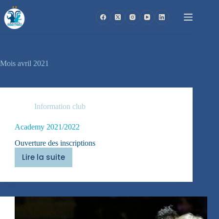
Passer
au
contenu
Mois
avril 2021
Information club
Academy 2021/2022
Ouverture des inscriptions
Lire la suite
Academy
2021/2022