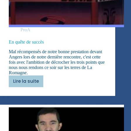
ProA
En quête de succès‌
Mal récompensés de notre bonne prestation devant
Angers lors de notre dernière rencontre, c'est cette
fois avec l'ambition de décrocher les trois points que
nous nous rendons ce soir sur les terres de La
Romagne.
Lire la suite
En
quête
de
succès‌