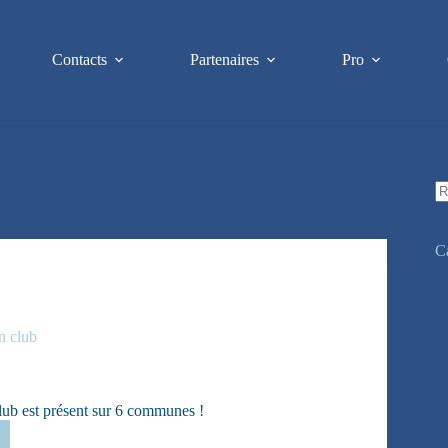
Contacts
Partenaires
Pro
A
ré
C
n club
club est présent sur 6 communes !