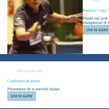
ProA
Pontoise Cergy /
Départ raté pour 
championnat de 
Lire la suite
Ponto
Cergy
/
La
Roma
:
2/4
Information club
Conférence de presse
Présentation de la nouvelle équipe.
Lire la suite
Conférence
de