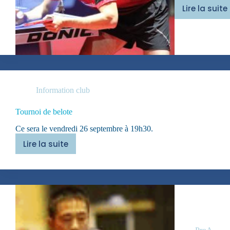
Lire la suite
St
Denis
/
Ponto
Cergy
2/4
Information club
Tournoi de belote
Ce sera le vendredi 26 septembre à 19h30.
Lire la suite
Tournoi
de
belote