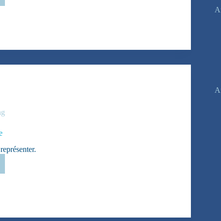
nce
Ar
A
ng
e
représenter.
p.
ope