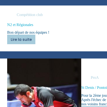
Compétition club
N2 et Régionales
Bon départ de nos équipes !
Lire la suite
N2
et
Régionales
ProA
St Denis / Ponto
Pour la 2ème jou
Après l'échec de 
nos voisins franci