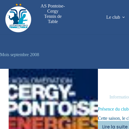
Passer
AS Pontoise-
au
Cergy
contenu
Tennis de
Le club
Table
Mois
septembre 2008
Informatio
Présence du club
Cette saison, le 
Lire la suite