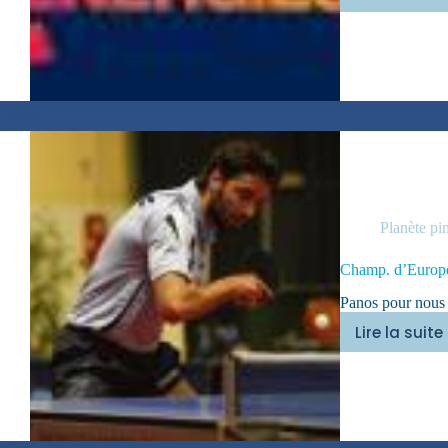
Prése
du
club
Planète pi
Champ. d’Europ
Panos pour nous 
Lire la suite
Cham
d’Eur