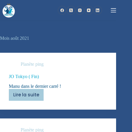
Passer
au
contenu
Mois
août 2021
Planète ping
JO Tokyo ( Fin)
Manu dans le dernier carré !
Lire la suite
JO
Tokyo
(
Fin)
Planète ping