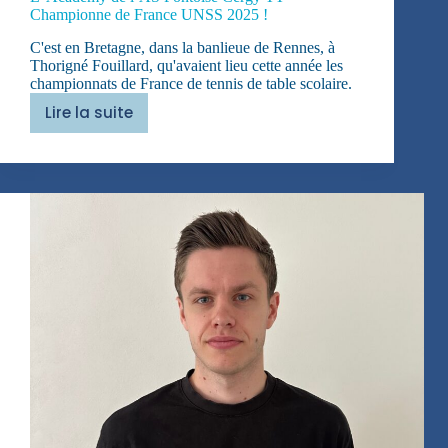
Championne de France UNSS 2025 !
C'est en Bretagne, dans la banlieue de Rennes, à
Thorigné Fouillard, qu'avaient lieu cette année les
championnats de France de tennis de table scolaire.
Lire la suite
L’
Academy
de
l’AS
Pontoise
Cergy
TT
Championne
de
France
UNSS
2025
!