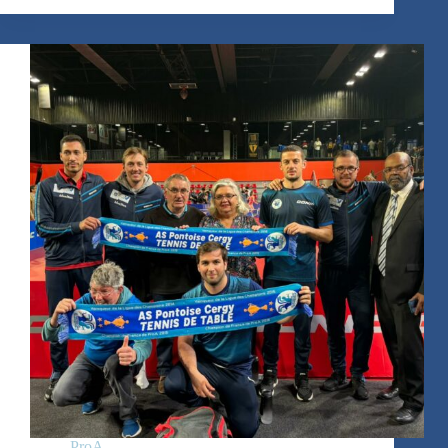
Championnat
de
France
PRO
A
ProA