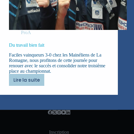
ProA
Du travail bien fait
Faciles vainqueurs 3-0 chez les Mainéliens de La
Romagne, nous profitons de cette journée pour
renouer avec le succès et consolider notre troisième
place au championnat.
Lire la suite
Du
travail
bien
fait
Inscription