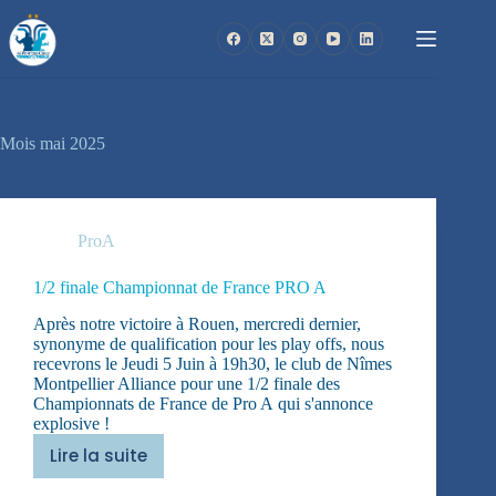
Passer
au
contenu
Mois
mai 2025
ProA
1/2 finale Championnat de France PRO A
Après notre victoire à Rouen, mercredi dernier,
synonyme de qualification pour les play offs, nous
recevrons le Jeudi 5 Juin à 19h30, le club de Nîmes
Montpellier Alliance pour une 1/2 finale des
Championnats de France de Pro A qui s'annonce
explosive !
Lire la suite
1/2
finale