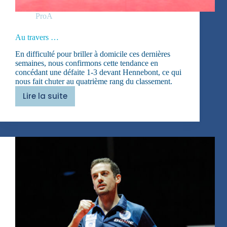
ProA
Au travers …
En difficulté pour briller à domicile ces dernières
semaines, nous confirmons cette tendance en
concédant une défaite 1-3 devant Hennebont, ce qui
nous fait chuter au quatrième rang du classement.
Lire la suite
Au
travers
…