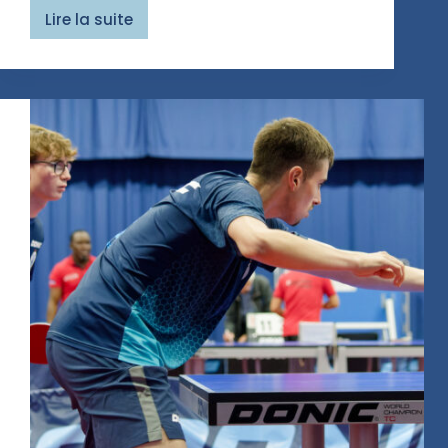
Lire la suite
Flavio
et
Thomas
médaillés
!