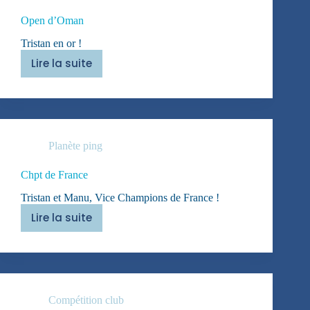
Open d’Oman
Tristan en or !
Lire la suite
Open
d’Oman
Planète ping
Chpt de France
Tristan et Manu, Vice Champions de France !
Lire la suite
Chpt
de
France
Compétition club