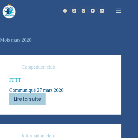
Passer
au
contenu
Mois
mars 2020
Compétition club
FFTT
Communiqué 27 mars 2020
Lire la suite
FFTT
Information club