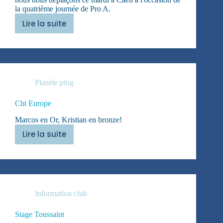
la quatrième journée de Pro A.
Lire la suite
Maintenir
le
cap
Planète ping
Cht Europe
Marcos en Or, Kristian en bronze!
Lire la suite
Cht
Europe
Information club
Stage Toussaint