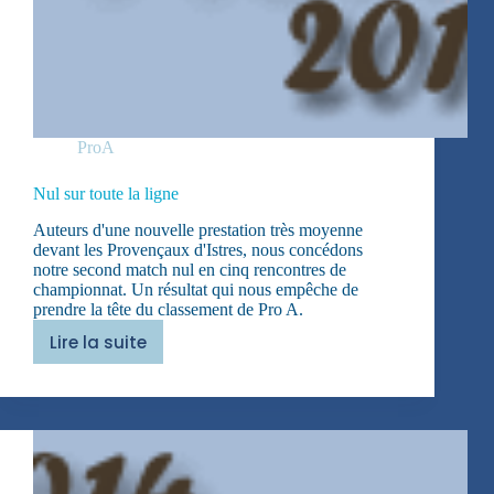
ProA
Nul sur toute la ligne
Auteurs d'une nouvelle prestation très moyenne
devant les Provençaux d'Istres, nous concédons
notre second match nul en cinq rencontres de
championnat. Un résultat qui nous empêche de
prendre la tête du classement de Pro A.
Lire la suite
Nul
sur
toute
la
ligne