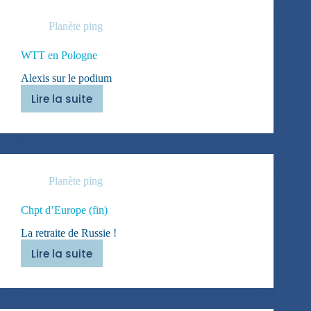
Planète ping
WTT en Pologne
Alexis sur le podium
Lire la suite
WTT
en
Pologne
Planète ping
Chpt d’Europe (fin)
La retraite de Russie !
Lire la suite
Chpt
d’Europe
(fin)