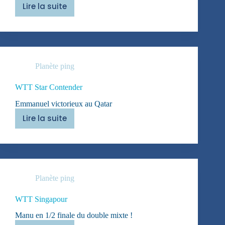
Lire la suite
WTT
Autriche
Planète ping
WTT Star Contender
Emmanuel victorieux au Qatar
Lire la suite
WTT
Star
Contender
Planète ping
WTT Singapour
Manu en 1/2 finale du double mixte !