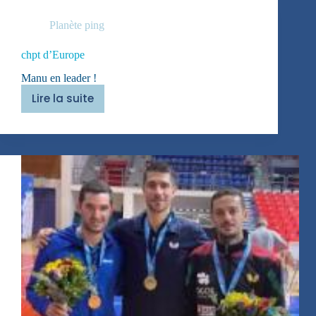
Planète ping
chpt d’Europe
Manu en leader !
Lire la suite
chpt
d’Europe